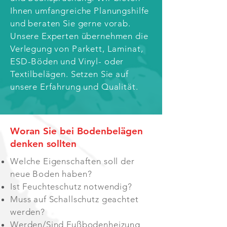
Ihnen umfangreiche Planungshilfe
und beraten Sie gerne vorab.
Unsere Experten übernehmen die
Verlegung von Parkett, Laminat,
ESD-Böden und Vinyl- oder
Textilbelägen. Setzen Sie auf
unsere Erfahrung und Qualität.
Woran Sie bei Bodenbelägen
denken sollten
Welche Eigenschaften soll der
neue Boden haben?
Ist Feuchteschutz notwendig?
Muss auf Schallschutz geachtet
werden?
Werden/Sind Fußbodenheizung