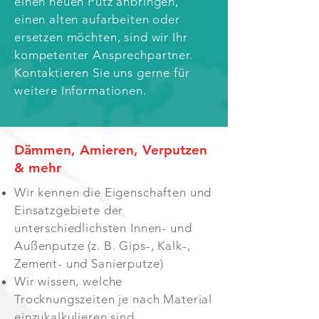
einen neuen Putz anbringen,
einen alten aufarbeiten oder
ersetzen möchten, sind wir Ihr
kompetenter Ansprechpartner.
Kontaktieren Sie uns gerne für
weitere Informationen.
Dämmen,
Amieren, Verputzen
& mehr
Wir kennen die Eigenschaften und
Einsatzgebiete der
unterschiedlichsten Innen- und
Außenputze (z. B. Gips-, Kalk-,
Zement- und Sanierputze)
Wir wissen, welche
Trocknungszeiten je nach Material
einzukalkulieren sind