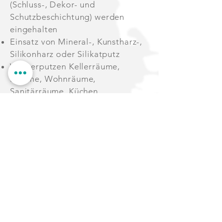
(Schluss-, Dekor- und
Schutzbeschichtung) werden
eingehalten
Einsatz von Mineral-, Kunstharz-,
Silikonharz oder Silikatputz
Wir verputzen Kellerräume,
Kamine, Wohnräume,
Sanitärräume, Küchen,
Treppenhäuser und
Außenbereiche wie Garagen und
vieles mehr
KONTAKTIEREN SIE UNS
0151 225 550 90
0176 342 994 03