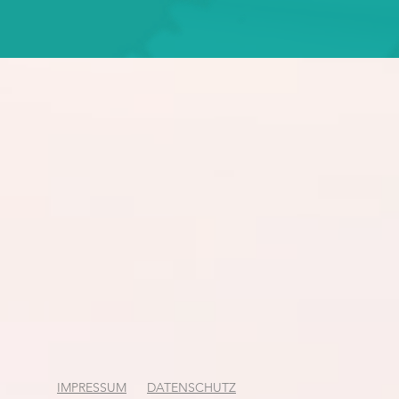
IMPRESSUM
DATENSCHUTZ